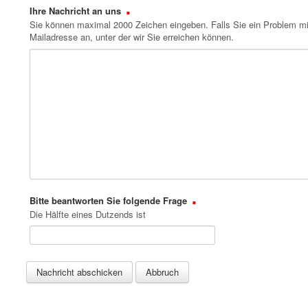
Ihre Nachricht an uns
OpenBSD für Ihre Sicherheit
Sie können maximal 2000 Zeichen eingeben. Falls Sie ein Problem mit
Mailadresse an, unter der wir Sie erreichen können.
Internet
Freie Software
Anmelden
Deutsch
English
Bitte beantworten Sie folgende Frage
Die Hälfte eines Dutzends ist