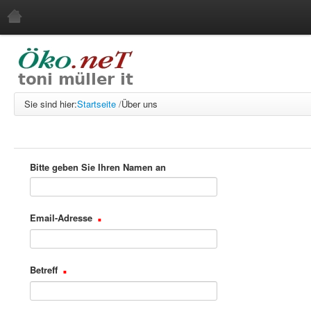
Startseite
Über uns
Internet-Ingenieurbüro
Sie sind hier:
Startseite
/
Über uns
Impressum
GPG/PGP-Schlüssel
Referenzkunden
Bitte geben Sie Ihren Namen an
Leistungen
Web-Entwicklung
Email-Adresse
Webservice
Systemadministration
Domainverwaltung
Betreff
Softwareentwicklung
Debian für den entspannten Linuxeinsatz